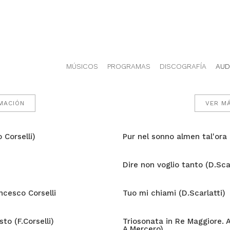
MÚSICOS
PROGRAMAS
DISCOGRAFÍA
AUD
MACIÓN
VER M
 Corselli)
Pur nel sonno almen tal'ora 
Dire non voglio tanto (D.Scar
ncesco Corselli
Tuo mi chiami (D.Scarlatti)
to (F.Corselli)
Triosonata in Re Maggiore. A
A.Mercero)